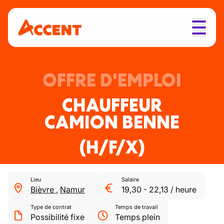
OFFRE D'EMPLOI
CHAUFFEUR
CAMION BENNE
(H/F/X)
Lieu
Salaire
Bièvre
,
Namur
19,30
-
22,13
/
heure
Type de contrat
Temps de travail
Possibilité fixe
Temps plein