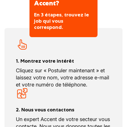
Accent?
de travail), conformément au régime du
secteur construction.
En 3 étapes, trouvez le
job qui vous
Vos congés
correspond.
20 jours de congé par an + 12 jours de
repos compensatoire
Des avantages complémentaires
1. Montrez votre intérêt
Ambiance de travail conviviale
Heures supplémentaires payées à 120%
Cliquez sur « Postuler maintenant » et
selon l'AR 213
laissez votre nom, votre adresse e-mail
et votre numéro de téléphone.
Des chantiers variés
Des patrons sympas et toujours à
l'écoute
2. Nous vous contactons
Un expert Accent de votre secteur vous
contacte. Nous vous donnons toutes les