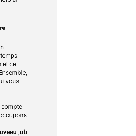
re
un
e temps
 et ce
 Ensemble,
ui vous
i compte
 occupons
ouveau job