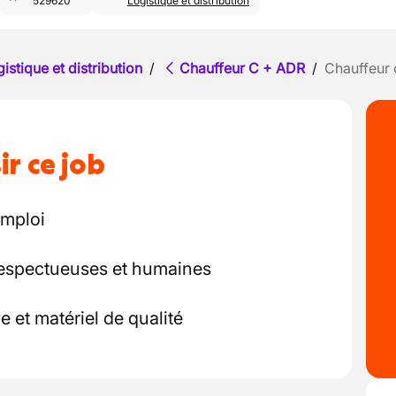
529620
Logistique et distribution
istique et distribution
/
Chauffeur C + ADR
/
Chauffeur 
ir ce job
emploi
 respectueuses et humaines
 et matériel de qualité