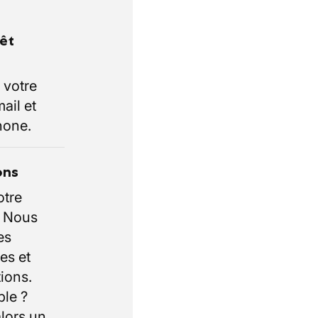
rêt
 votre
ail et
hone.
ons
otre
. Nous
es
es et
ions.
ble ?
lors un