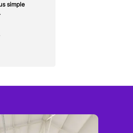
lus simple
.
.