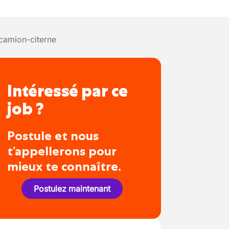
camion-citerne
Intéressé par ce
job ?
Postule et nous
t’appellerons pour
mieux te connaître.
Postulez maintenant