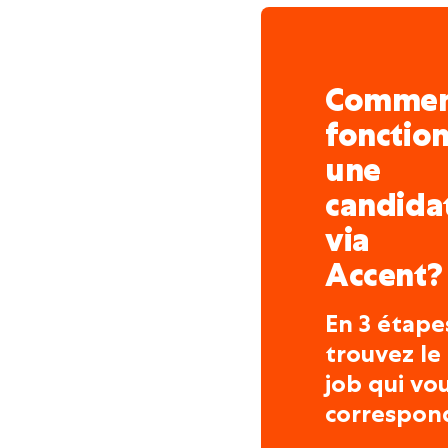
Comme
fonctio
une
candida
via
Accent?
En 3 étape
trouvez le
job qui vo
correspon