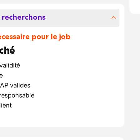
 recherchons
essaire pour le job
rché
alidité
e
CAP valides
 responsable
lient