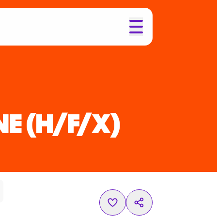
NE
(H/F/X)