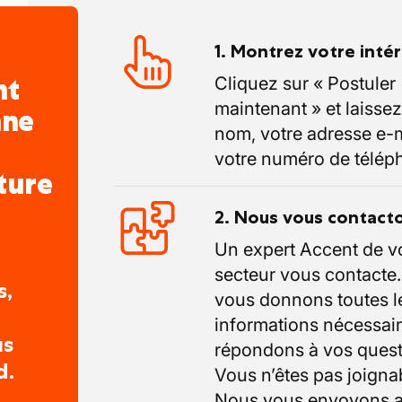
1. Montrez votre inté
nt
Cliquez sur « Postuler
maintenant » et laissez
nne
nom, votre adresse e-m
votre numéro de télép
ture
2. Nous vous contact
Un expert Accent de v
secteur vous contacte
s,
vous donnons toutes l
informations nécessair
us
répondons à vos quest
d.
Vous n’êtes pas joigna
Nous vous envoyons a