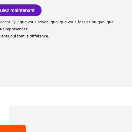
u’aux camions complets.
e sécurité et la réglementation du
ulez maintenant
urant du véhicule et signaler toute
r Accent. Qui que vous soyez, quoi que vous fassiez ou quoi que
us représentiez,
lents qui font la différence.
se auprès des clients avec