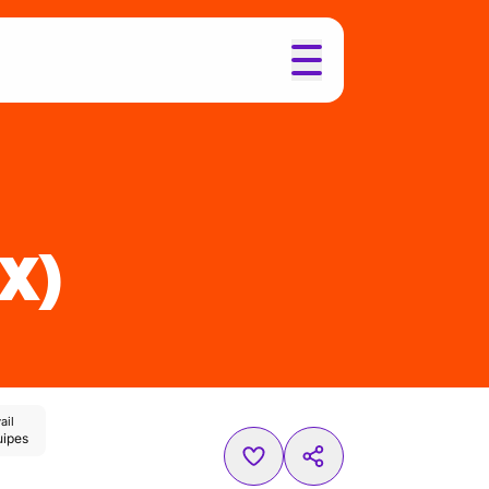
/X)
ail
uipes