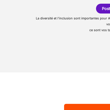
logistique, de 1 kg jusq
Respecter les règles d
Post
transport routier
Garantir l’entretien co
La diversité et l'inclusion sont importantes pou
anomalie
vo
ce sont vos ta
Représenter l’entrepri
professionnalisme