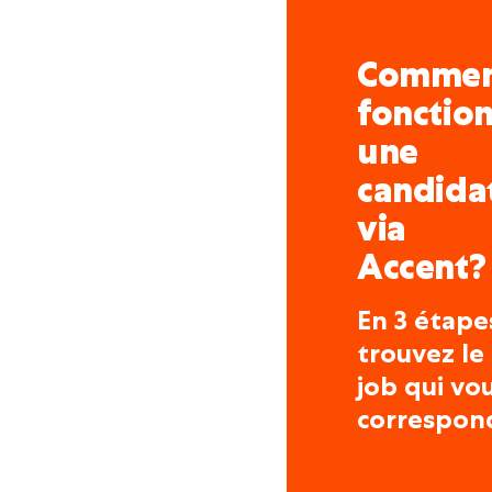
Comme
fonctio
une
candida
via
Accent?
En 3 étape
trouvez le
job qui vo
correspon