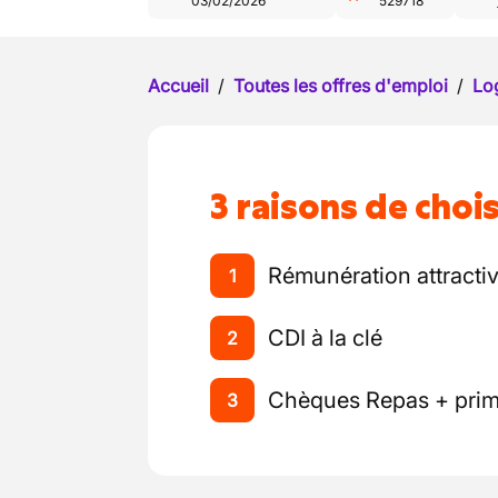
03/02/2026
529718
Accueil
/
Toutes les offres d'emploi
/
Log
3 raisons de chois
Rémunération attracti
1
CDI à la clé
2
Chèques Repas + prim
3