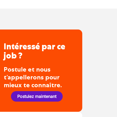
Intéressé par ce
job ?
Postule et nous
t’appellerons pour
mieux te connaître.
Postulez maintenant