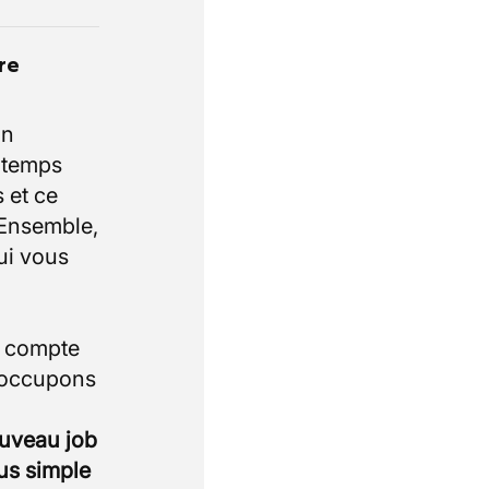
re
un
e temps
 et ce
 Ensemble,
ui vous
i compte
 occupons
ouveau job
lus simple