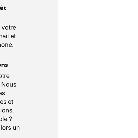
rêt
 votre
ail et
hone.
ons
otre
. Nous
es
es et
ions.
ble ?
lors un