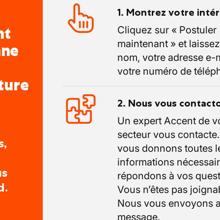
1. Montrez votre inté
nt
Cliquez sur « Postuler
maintenant » et laissez
nne
nom, votre adresse e-m
votre numéro de télép
ture
2. Nous vous contact
Un expert Accent de v
secteur vous contacte
s,
vous donnons toutes l
informations nécessair
us
répondons à vos quest
d.
Vous n’êtes pas joigna
Nous vous envoyons a
message.