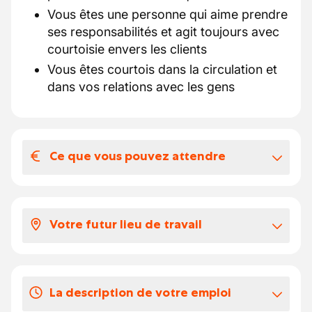
Vous êtes une personne qui aime prendre
ses responsabilités et agit toujours avec
courtoisie envers les clients
Vous êtes courtois dans la circulation et
dans vos relations avec les gens
Ce que vous pouvez attendre
Votre salaire et vos avantages
extralégaux
Votre futur lieu de travail
Ce à quoi vous pouvez vous attendre :
selon votre expérience, votre salaire est
Je prends en charge la distribution des
compris entre 17,23 et 18 euros par heure
marchandises sur palettes en Belgique.
vous recevez 6 € en chèques-repas par
La description de votre emploi
jour travaillé