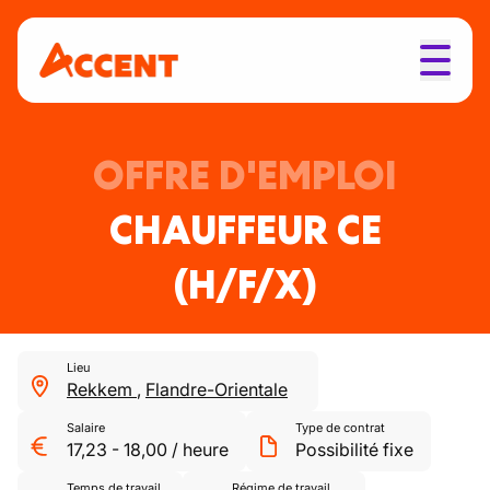
OFFRE D'EMPLOI
CHAUFFEUR CE
(H/F/X)
Lieu
Rekkem
,
Flandre-Orientale
Salaire
Type de contrat
17,23
-
18,00
/
heure
Possibilité fixe
Temps de travail
Régime de travail