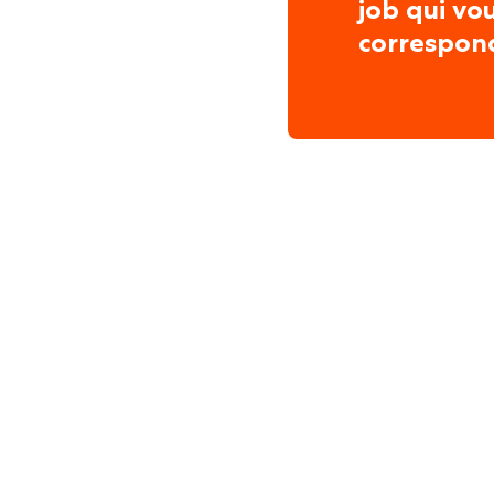
job qui vo
correspon