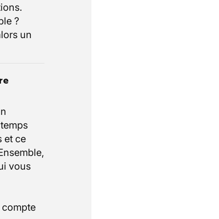
ions.
ble ?
lors un
re
un
e temps
 et ce
 Ensemble,
ui vous
i compte