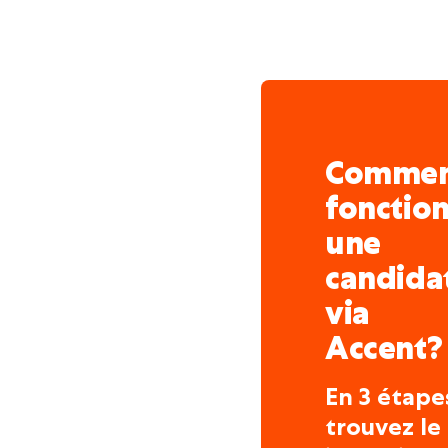
Comme
fonctio
une
candida
via
Accent?
En 3 étape
trouvez le