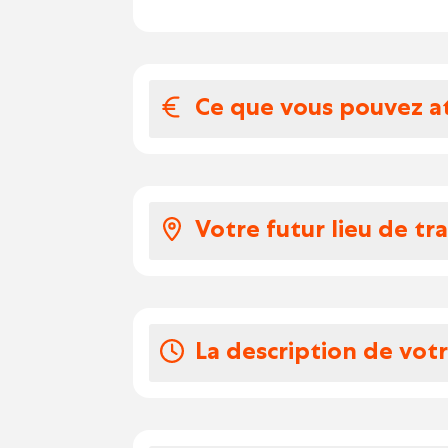
Ce que vous pouvez a
Votre salaire et 
Salaire horaire : 17€/heu
Votre futur lieu de tra
Chèques repas : 8€/jour
Vos congés
Société connue dans le
20 jours de congé légau
La description de vot
En tant que chauffeur C
serez un maillon essentiel