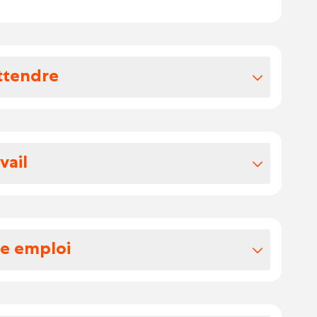
ttendre
vos avantages extralégaux
re
vail
 namurois
x
re emploi
/CE spécialisé en camion grappin, vous
 dans la logistique et la distribution de