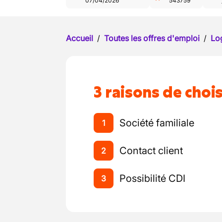
07/04/2026
543759
Accueil
/
Toutes les offres d'emploi
/
Log
3 raisons de chois
Société familiale
1
Contact client
2
Possibilité CDI
3