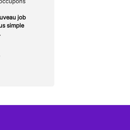
 occupons
ouveau job
lus simple
.
.