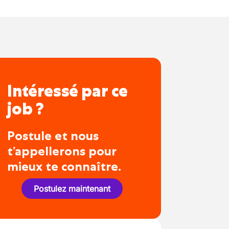
Intéressé par ce
job ?
Postule et nous
t’appellerons pour
mieux te connaître.
Postulez maintenant