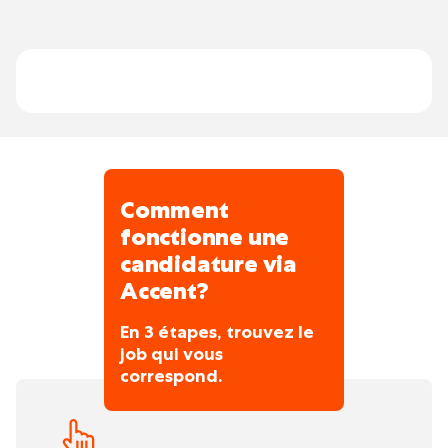
terre vers les principaux sites industriels de
Effectuer des trajets principalement dans
la région.
le nord de la France, notamment sur les
secteurs de Béthune et Lens, avec
gestion du détachement lorsque
nécessaire.
Comment
fonctionne une
candidature via
Accent?
En 3 étapes, trouvez le
job qui vous
correspond.