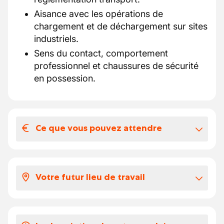
Aisance avec les opérations de
chargement et de déchargement sur sites
industriels.
Sens du contact, comportement
professionnel et chaussures de sécurité
en possession.
Ce que vous pouvez attendre
Votre salaire et vos avantages
extralégaux
Votre futur lieu de travail
Salaire selon le barème du transport
15,4490 + RGPT
Le chauffeur évolue dans un environnement
Chèques repas de 6€
dynamique partagé entre le monde agricole