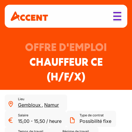
OFFRE D'EMPLOI
CHAUFFEUR CE
(H/F/X)
Lieu
Gembloux
,
Namur
Salaire
Type de contrat
15,00
-
15,50
/
heure
Possibilité fixe
Temps de travail
Régime de travail