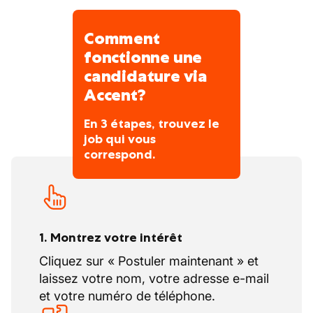
En pleine croissance, elle met l’accent sur
la qualité de service, la sécurité et la
Comment
valorisation du travail collectif.
fonctionne une
candidature via
Accent?
En 3 étapes, trouvez le
job qui vous
correspond.
1. Montrez votre intérêt
Cliquez sur « Postuler maintenant » et
laissez votre nom, votre adresse e-mail
et votre numéro de téléphone.