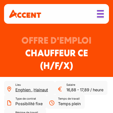
OFFRE D'EMPLOI
CHAUFFEUR CE
(H/F/X)
Lieu
Salaire
Enghien
,
Hainaut
16,88
-
17,89
/
heure
Type de contrat
Temps de travail
Possibilité fixe
Temps plein
Régime de travail