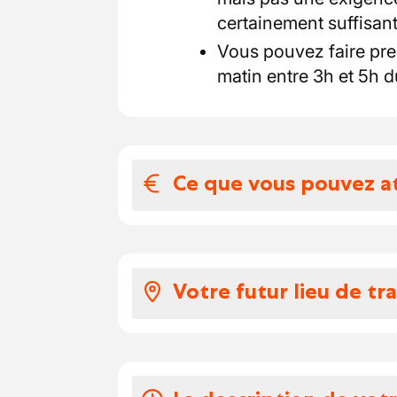
certainement suffisant
Vous pouvez faire preuv
matin entre 3h et 5h d
Ce que vous pouvez a
Votre salaire et 
En fonction de votre expé
Votre futur lieu de tra
13,93 et 14 euros par heu
Votre salaire est complé
travaillé.
En tant que chauffeur d
transport de matériaux de
Vos congés
poutrelles, pierres conc