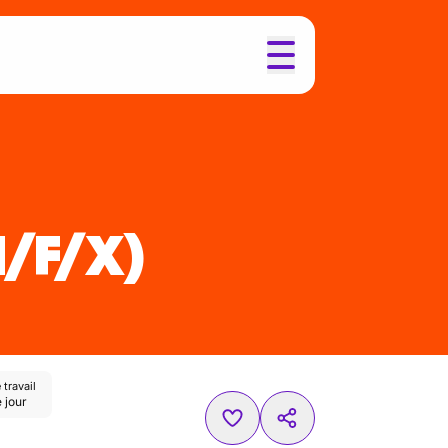
H/F/X)
travail
 jour