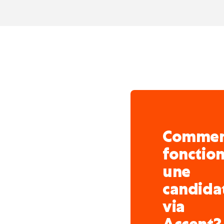
05:00.
Comme
fonctio
une
candida
via