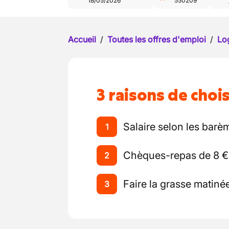
18/05/2026
550209
Accueil
/
Toutes les offres d'emploi
/
Log
3 raisons de chois
Salaire selon les barè
1
Chèques-repas de 8 € p
2
Faire la grasse matiné
3