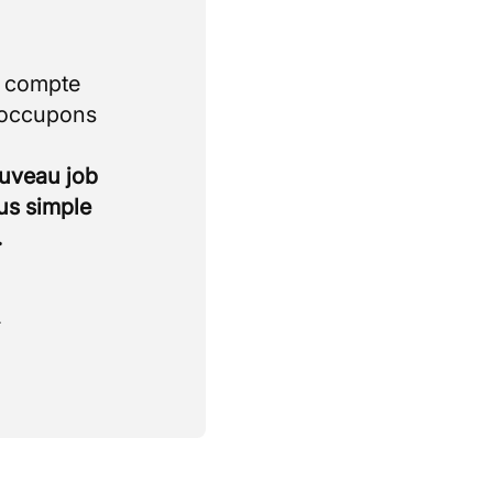
i compte
 occupons
ouveau job
lus simple
.
.