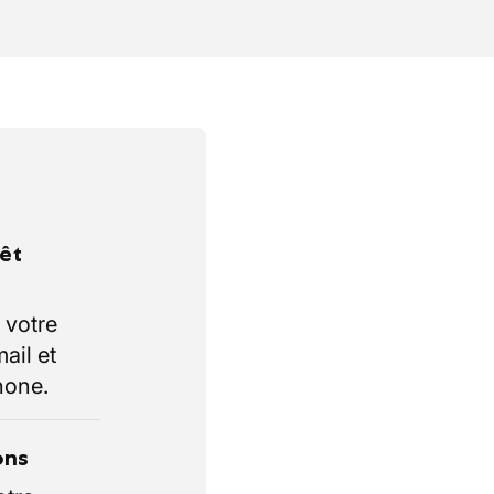
rêt
 votre
ail et
hone.
ons