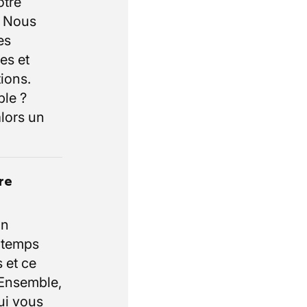
otre
. Nous
es
es et
ions.
ble ?
lors un
re
un
e temps
 et ce
 Ensemble,
ui vous