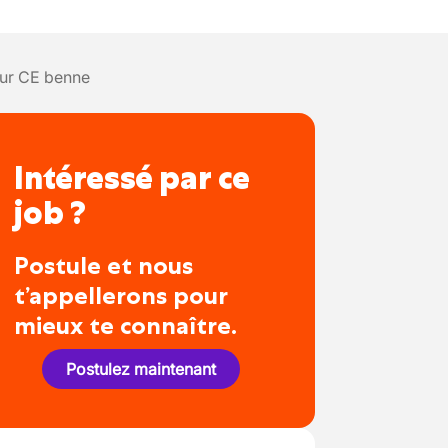
ur CE benne
Intéressé par ce
job ?
Postule et nous
t’appellerons pour
mieux te connaître.
Postulez maintenant