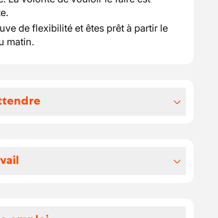
e.
e de flexibilité et êtes prêt à partir le
u matin.
ttendre
vos avantages extralégaux
rience, votre salaire est compris entre
vail
re.
té par des chèques-repas de 8 € par jour
e camion, vous êtes responsable du
 construction (fer à béton, gravier,
assées, sable) avec un camion benne /