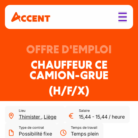
OFFRE D'EMPLOI
CHAUFFEUR CE
CAMION-GRUE
(H/F/X)
Lieu
Salaire
Thimister
,
Liège
15,44
-
15,44
/
heure
Type de contrat
Temps de travail
Possibilité fixe
Temps plein