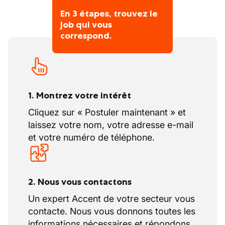
d’un poste stable dans une entreprise en
Gestion des documents de transport
En 3 étapes, trouvez le
pleine croissance, où l’investissement et le
Remplir et vérifier les documents
job qui vous
professionnalisme sont valorisés au
correspond.
obligatoires (bons de livraison, CMR, fiches
quotidien.
d’expédition), effectuer les démarches
administratives liées
aux transports.
Communication avec l’équipe logistique
1. Montrez votre intérêt
et les clients
Collaborer avec les dispatchers pour
Cliquez sur « Postuler maintenant » et
l’organisation des tournées, informer sur les
laissez votre nom, votre adresse e-mail
éventuels retards ou incidents, et garantir un
et votre numéro de téléphone.
service client de qualité lors des livraisons.
2. Nous vous contactons
Un expert Accent de votre secteur vous
contacte. Nous vous donnons toutes les
informations nécessaires et répondons