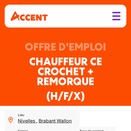
OFFRE D'EMPLOI
CHAUFFEUR CE
CROCHET +
REMORQUE
(H/F/X)
Lieu
Nivelles
,
Brabant Wallon