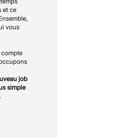
e temps
 et ce
 Ensemble,
ui vous
i compte
 occupons
ouveau job
lus simple
.
.