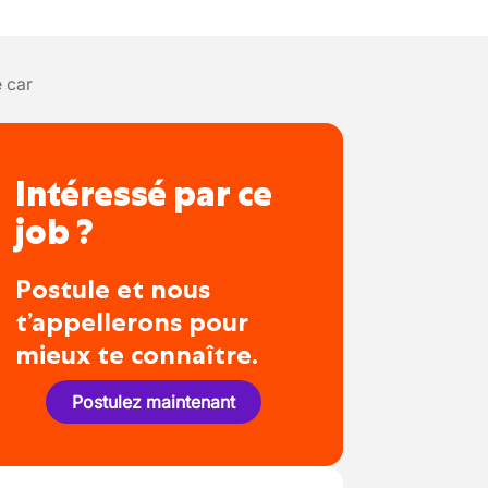
 car
Intéressé par ce
job ?
Postule et nous
t’appellerons pour
mieux te connaître.
Postulez maintenant