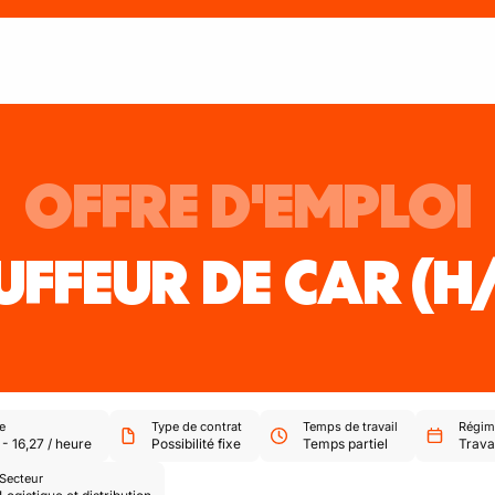
OFFRE D'EMPLOI
UFFEUR DE CAR
(H
e
Type de contrat
Temps de travail
Régime
-
16,27
/
heure
Possibilité fixe
Temps partiel
Travai
Secteur