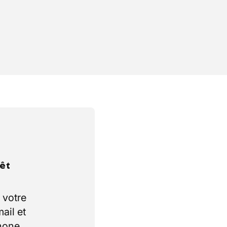
rêt
 votre
ail et
hone.