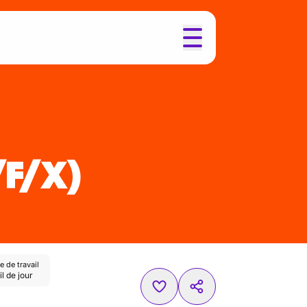
/F/X)
 de travail
l de jour