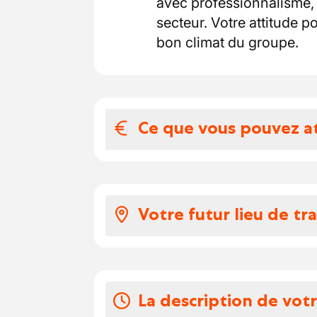
avec professionnalisme, 
secteur. Votre attitude po
bon climat du groupe.
Ce que vous pouvez a
Votre salaire et 
Votre salaire se situe à 
Votre futur lieu de tra
Vos congés
Vous rejoindrez une équ
À déterminer avec l'entr
l’entraide et la convivial
familiale, avec une proxi
Des avantages c
La description de vot