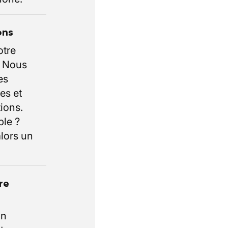
ons
otre
. Nous
es
es et
ions.
ble ?
lors un
re
un