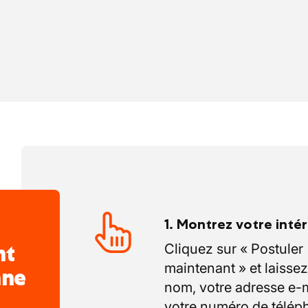
1. Montrez votre inté
nt
Cliquez sur « Postuler
maintenant » et laissez
nne
nom, votre adresse e-m
votre numéro de télép