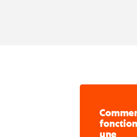
Comme
fonctio
une