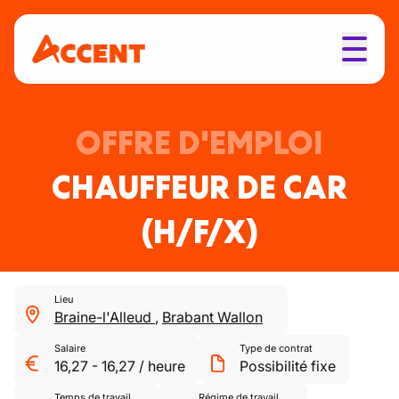
OFFRE D'EMPLOI
CHAUFFEUR DE CAR
(H/F/X)
Lieu
Braine-l'Alleud
,
Brabant Wallon
Salaire
Type de contrat
16,27
-
16,27
/
heure
Possibilité fixe
Temps de travail
Régime de travail