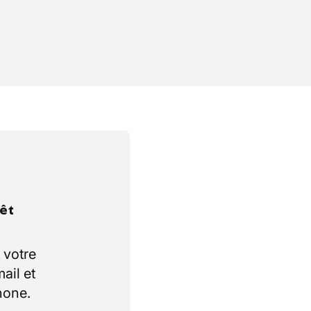
rêt
 votre
ail et
hone.