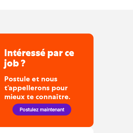
Intéressé par ce
job ?
Postule et nous
t’appellerons pour
mieux te connaître.
Postulez maintenant