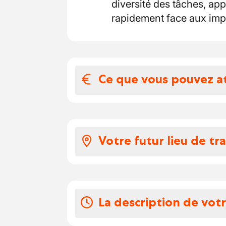
diversité des tâches, app
rapidement face aux imp
Ce que vous pouvez a
Votre salaire et 
Selon votre expérience, v
Votre futur lieu de tra
par heure.
Vos congés
Vous rejoindrez une équi
sont essentielles. L’ambi
Pas de congé imposé !
saison amène son lot de t
La description de vot
Vous évoluerez dans une 