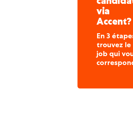
candida
via
Accent?
En 3 étape
trouvez le
job qui vo
correspon