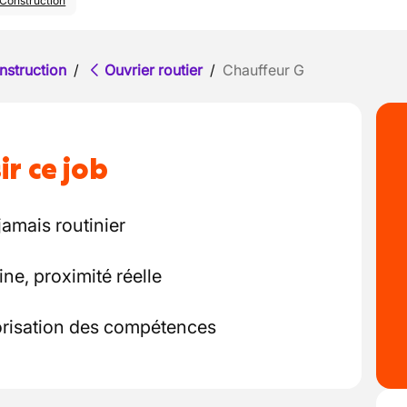
Construction
nstruction
/
Ouvrier routier
/
Chauffeur G
ir ce job
jamais routinier
ine, proximité réelle
orisation des compétences