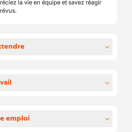
réciez la vie en équipe et savez réagir
révus.
ttendre
vos avantages extralégaux
otre salaire se situe entre 15 et 16 euros
vail
pe motivée où la polyvalence et l’entraide
ance de travail est conviviale : chaque
âches variées, des labours à la récolte.
re emploi
structure à taille humaine,