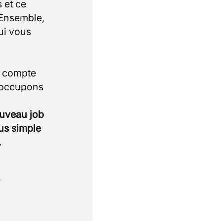
 et ce
 Ensemble,
ui vous
i compte
 occupons
ouveau job
lus simple
.
.