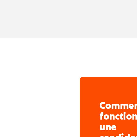
chaque saison.
Comme
fonctio
une