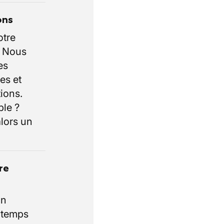
ons
otre
. Nous
es
es et
ions.
ble ?
lors un
re
un
e temps