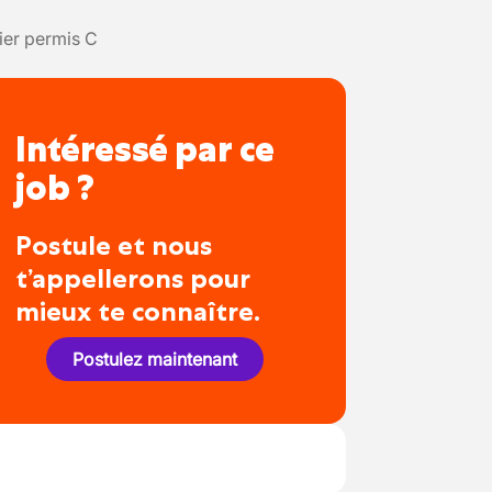
ier permis C
Intéressé par ce
job ?
Postule et nous
t’appellerons pour
mieux te connaître.
Postulez maintenant