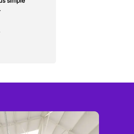
lus simple
.
.