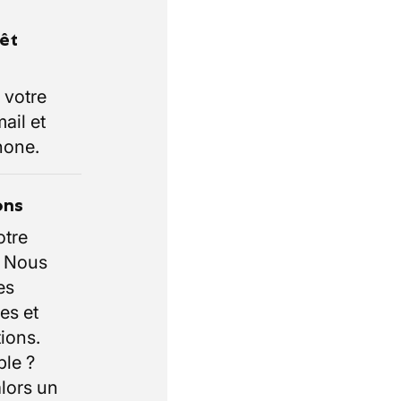
rêt
 votre
ail et
hone.
ons
otre
. Nous
es
es et
ions.
ble ?
lors un