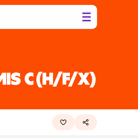
IS C
(H/F/X)