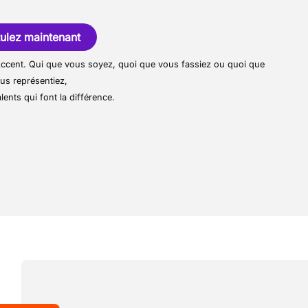
omme un groupe logistique solide et de
omplémentaires
ccent absolu sur le service client, la
 des prix compétitifs. L'entreprise familiale
ulez maintenant
ésormais un service complet mondial
es colis/boîtes ne sont pas lourds
r Accent. Qui que vous soyez, quoi que vous fassiez ou quoi que
s logistiques des entreprises.
us représentiez,
lents qui font la différence.