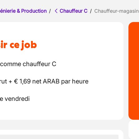
énierie & Production
/
Chauffeur C
/
Chauffeur-magasin
ir ce job
l comme chauffeur C
rut + € 1,69 net ARAB par heure
le vendredi