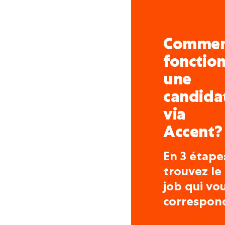
Comme
fonctio
une
candida
via
Accent?
En 3 étape
trouvez le
job qui vo
correspon