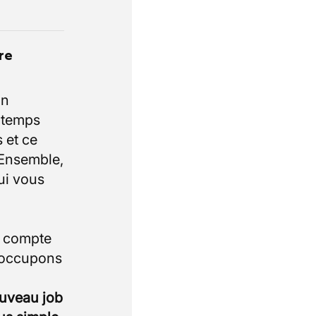
re
un
e temps
 et ce
 Ensemble,
ui vous
i compte
 occupons
ouveau job