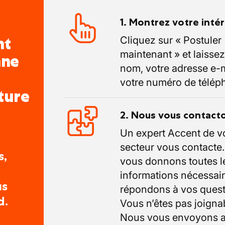
1. Montrez votre inté
nt
Cliquez sur « Postuler
maintenant » et laissez
nne
nom, votre adresse e-m
votre numéro de télép
ture
2. Nous vous contact
Un expert Accent de v
secteur vous contacte
s,
vous donnons toutes l
informations nécessair
us
répondons à vos quest
d.
Vous n’êtes pas joigna
Nous vous envoyons a