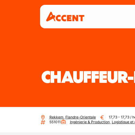
CHAUFFEUR-
Rekkem
,
Flandre-Orientale
17,73
-
17,73
/
h
551011
Ingénierie & Production
,
Logistique et 