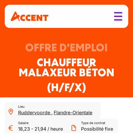
OFFRE D'EMPLOI
CHAUFFEUR
MALAXEUR BÉTON
(H/F/X)
Lieu
Ruddervoorde
,
Flandre-Orientale
Salaire
Type de contrat
18,23
-
21,94
/
heure
Possibilité fixe