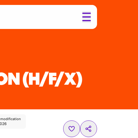
ON
(H/F/X)
 modification
2026