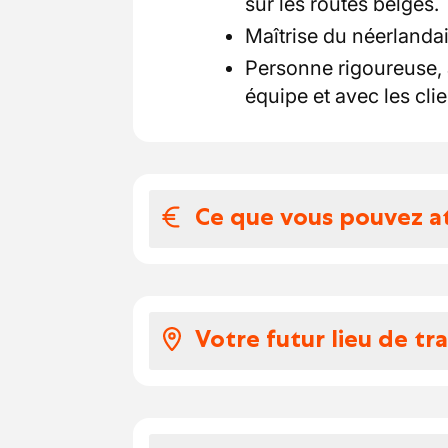
sur les routes belges.
Maîtrise du néerlandai
Personne rigoureuse, 
équipe et avec les clie
Ce que vous pouvez a
Votre salaire et 
Rémunération et primes
Votre futur lieu de tra
Chaque chauffeur début
Supplément de 10 % (
Entreprise familiale s
Travaux entre 6h00 e
de construction, tels q