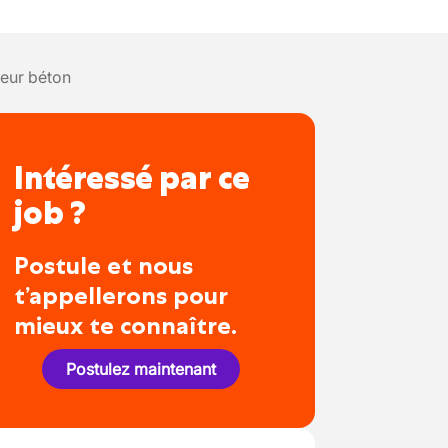
eur béton
Intéressé par ce
job ?
Postule et nous
t’appellerons pour
mieux te connaître.
Postulez maintenant