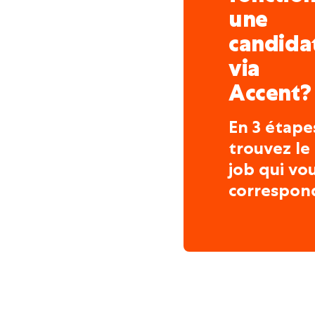
L'enthousiasme pour le cl
une
candida
via
Accent?
En 3 étape
trouvez le
job qui vo
correspon