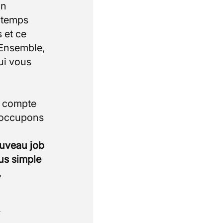
un
e temps
 et ce
 Ensemble,
ui vous
i compte
 occupons
ouveau job
lus simple
.
.