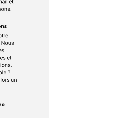
ail et
hone.
ons
otre
. Nous
es
es et
ions.
ble ?
lors un
re