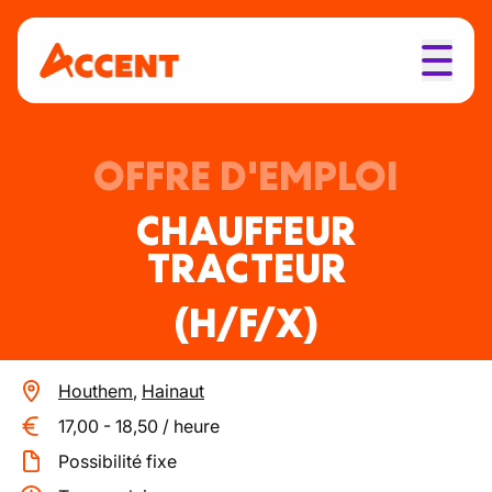
OFFRE D'EMPLOI
CHAUFFEUR
TRACTEUR
(H/F/X)
Houthem
,
Hainaut
17,00
-
18,50
/
heure
Possibilité fixe