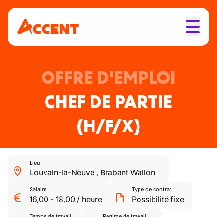
OFFRE D'EMPLOI
CHEF DE PARTIE
(H/F/X)
Lieu
Louvain-la-Neuve
,
Brabant Wallon
Salaire
Type de contrat
16,00
-
18,00
/
heure
Possibilité fixe
Temps de travail
Régime de travail