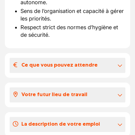
autonome.
Sens de l’organisation et capacité à gérer
les priorités.
Respect strict des normes d’hygiène et
de sécurité.
Ce que vous pouvez attendre
Votre salaire et vos avantages
extralégaux
Votre futur lieu de travail
Voici ce que vous pouvez attendre:
Selon votre expérience, votre salaire se
Vous travaillerez au sein d’une brigade de
situe entre 16 et 18 euros par heure.
cuisine organisée, dans un restaurant où la
Vous profitez des €8 chèques-repas pour
La description de votre emploi
qualité et la régularité guident le
chaque jour de travail.
fonctionnement du service.