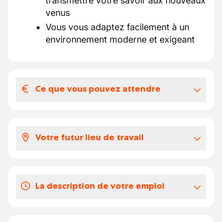
transmettre votre savoir aux nouveaux
venus
Vous vous adaptez facilement à un
environnement moderne et exigeant
Ce que vous pouvez attendre
Votre salaire et vos avantages
extralégaux
Votre futur lieu de travail
Ce que nous offrons :
16€ brut/heure
Vous travaillerez ici
Chèques repas
Vous évoluerez au sein d’un
restaurant
Possibilités d’évolution
La description de votre emploi
contemporain
, associé à un hôtel reconnu
Cadre de travail contemporain,
pour ses prestations haut de gamme.
accessible et agréable
Vos missions seront :
L’équipe propose une expérience culinaire