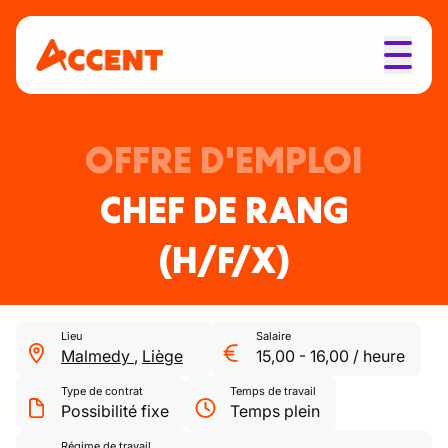
OFFRE D'EMPLOI
CHEF DE RANG
(H/F/X)
Lieu
Salaire
Malmedy
,
Liège
15,00
-
16,00
/
heure
Type de contrat
Temps de travail
Possibilité fixe
Temps plein
Régime de travail