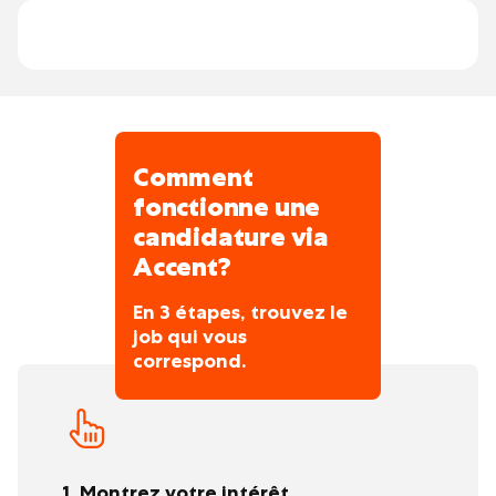
partenaire très sollicité pour les projets de
construction et travaux d'infrastructure les
plus complexes.
Comment
fonctionne une
candidature via
Accent?
En 3 étapes, trouvez le
job qui vous
correspond.
1. Montrez votre intérêt