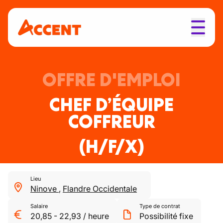
OFFRE D'EMPLOI
CHEF D’ÉQUIPE
COFFREUR
(H/F/X)
Lieu
Ninove
,
Flandre Occidentale
Salaire
Type de contrat
20,85
-
22,93
/
heure
Possibilité fixe