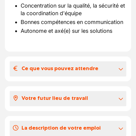
Concentration sur la qualité, la sécurité et
la coordination d'équipe
Bonnes compétences en communication
Autonome et axé(e) sur les solutions
Ce que vous pouvez attendre
Votre salaire et vos avantages
extralégaux
Votre futur lieu de travail
Que vous offrons-nous :
Salaire entre par heure
€ 18,592 en €
Cette entreprise de construction est un
22,374
(selon l'expérience)
acteur dynamique et avant-gardiste dans le
La description de votre emploi
secteur, spécialisée dans des projets de
Indemnité de mobilité et frais de