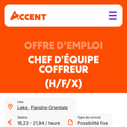
OFFRE D'EMPLOI
CHEF D’ÉQUIPE
COFFREUR
(H/F/X)
Lieu
Leke
,
Flandre-Orientale
Salaire
Type de contrat
18,23
-
21,94
/
heure
Possibilité fixe