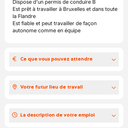
Dispose d'un permis de conduire B
Est prêt à travailler à Bruxelles et dans toute
la Flandre
Est fiable et peut travailler de façon
autonome comme en équipe
Ce que vous pouvez attendre
Votre salaire et vos avantages
extralégaux
Votre futur lieu de travail
Travailler chez notre client, c'est rejoindre
une entreprise internationale en pleine
Accent Jobs est parfaitement conscient que
croissance avec un esprit dynamique et une
le marché du travail est constitué de
hiérarchie horizontale .
La description de votre emploi
différents groupes cibles, chacun ayant ses
Les Avantages :
propres souhaits et exigences.
Développement Personnel : Solide