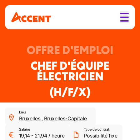
OFFRE D'EMPLOI
CHEF D'ÉQUIPE
ÉLECTRICIEN
(H/F/X)
Lieu
Bruxelles
,
Bruxelles-Capitale
Salaire
Type de contrat
19,14
-
21,94
/
heure
Possibilité fixe