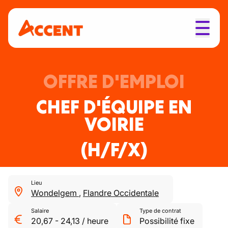
OFFRE D'EMPLOI
CHEF D'ÉQUIPE EN
VOIRIE
(H/F/X)
Lieu
Wondelgem
,
Flandre Occidentale
Salaire
Type de contrat
20,67
-
24,13
/
heure
Possibilité fixe