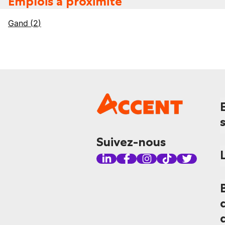
Emplois à proximité
Gand
(
2
)
Suivez-nous