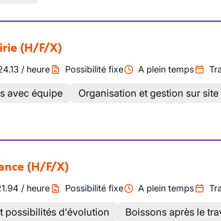
irie
(H/F/X)
24.13
/
heure
Possibilité fixe
A plein temps
Tra
rs avec équipe
Organisation et gestion sur site 
nance
(H/F/X)
21.94
/
heure
Possibilité fixe
A plein temps
Tra
 possibilités d'évolution
Boissons après le trav