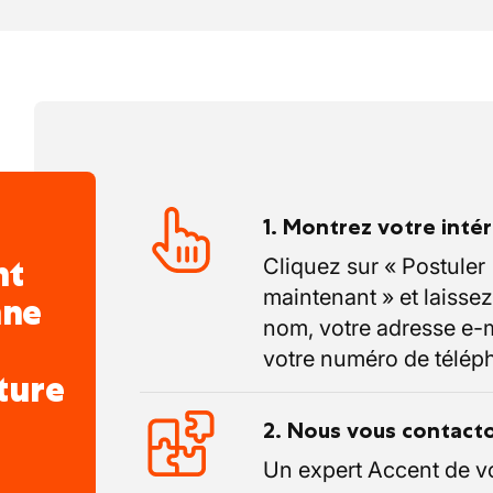
ges du secteur de la construction tout en
e entre votre vie professionnelle et votre
t calculés sur base de vos prestations de
1. Montrez votre inté
nt
Cliquez sur « Postuler
 jours de récupération
supplémentaires
maintenant » et laissez
nne
nom, votre adresse e-m
lement de
trois semaines de congés durant
votre numéro de télép
ture
ure est prévue en fin d'année,
2. Nous vous contact
llement aux congés scolaires de Noël.
Un expert Accent de v