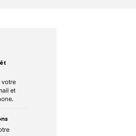
rêt
 votre
ail et
hone.
ons
otre