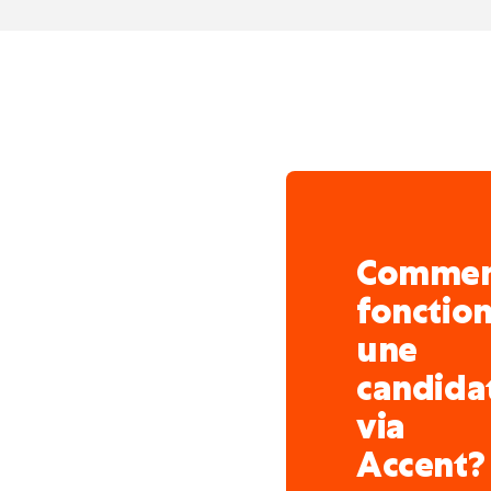
votre contrat fixe.
Vos congés
Vous profitez des avanta
bénéficiant d'un équilibr
temps de repos.
Vos congés légaux son
l'année précédente.
Comme
Vous bénéficiez de
12
fonctio
chaque année.
Vous profitez généra
une
l'été
.
candida
Une période de fermet
via
correspondant habitue
Accent?