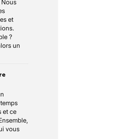
. Nous
es
es et
ions.
ble ?
lors un
re
un
e temps
 et ce
 Ensemble,
ui vous