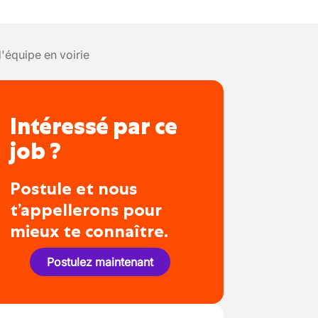
'équipe en voirie
Intéressé par ce
job ?
Postule et nous
t’appellerons pour
mieux te connaître.
Postulez maintenant