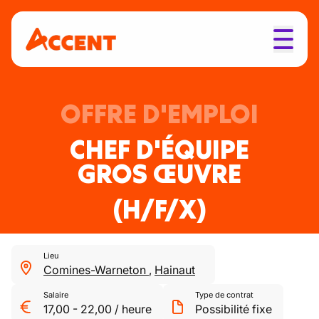
OFFRE D'EMPLOI
CHEF D'ÉQUIPE
GROS ŒUVRE
(H/F/X)
Lieu
Comines-Warneton
,
Hainaut
Salaire
Type de contrat
17,00
-
22,00
/
heure
Possibilité fixe