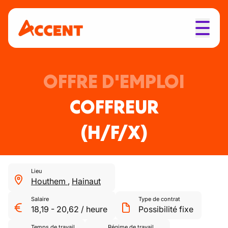
OFFRE D'EMPLOI
COFFREUR
(H/F/X)
Lieu
Houthem
,
Hainaut
Salaire
Type de contrat
18,19
-
20,62
/
heure
Possibilité fixe
Temps de travail
Régime de travail