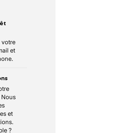
rêt
 votre
ail et
hone.
ons
otre
. Nous
es
es et
ions.
ble ?