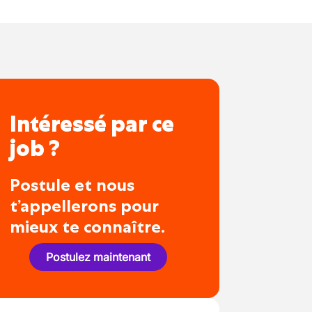
Intéressé par ce
job ?
Postule et nous
t’appellerons pour
mieux te connaître.
Postulez maintenant