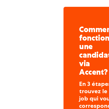
Comme
fonctio
une
candida
via
Accent?
En 3 étape
trouvez le
job qui vo
correspon