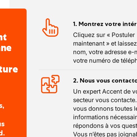
1. Montrez votre inté
nt
Cliquez sur « Postuler
maintenant » et laissez
nne
nom, votre adresse e-m
votre numéro de télép
ture
2. Nous vous contact
Un expert Accent de v
secteur vous contacte
s,
vous donnons toutes l
informations nécessair
us
répondons à vos quest
d.
Vous n’êtes pas joigna