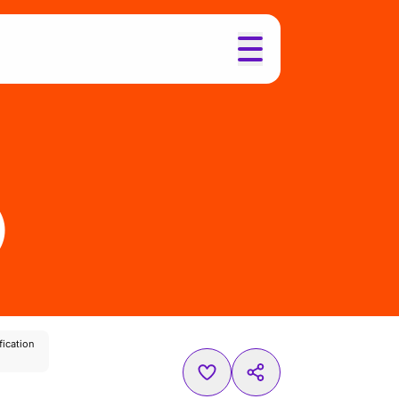
)
fication