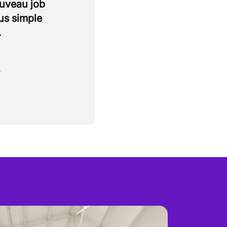
ouveau job
lus simple
.
.