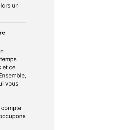
lors un
re
un
e temps
 et ce
 Ensemble,
ui vous
i compte
 occupons