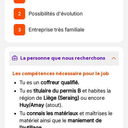
Possibilités d'évolution
2
Entreprise très familiale
3
La personne que nous recherchons
Les compétences nécessaire pour le job
Tu es un
coffreur qualifié.
Tu es
titulaire du permis B
et habites la
région de
Liège (Seraing)
ou encore
Huy/Amay
(atout).
Tu
connais les matériaux
et maîtrises le
matériel ainsi que le
maniement de
l’outillage.