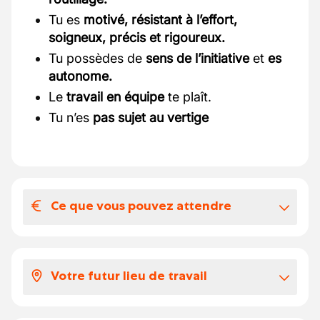
Tu es
motivé, résistant à l’effort,
soigneux, précis et rigoureux.
Tu possèdes de
sens de l’initiative
et
es
autonome.
Le
travail en équipe
te plaît.
Tu n’es
pas sujet au vertige
Ce que vous pouvez attendre
Votre salaire et vos avantages
extralégaux
Votre futur lieu de travail
Voici ce que vous pouvez attendre:
Selon votre expérience, votre salaire se
chantiers en Wallonie et dans le Bruxelles
situe entre 19 et 22 euros par heure.