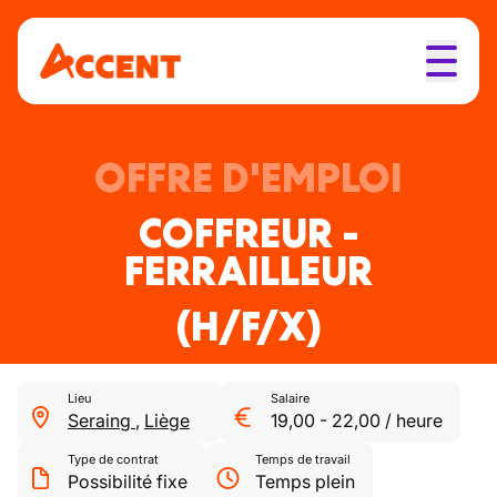
OFFRE D'EMPLOI
COFFREUR -
FERRAILLEUR
(H/F/X)
Lieu
Salaire
Seraing
,
Liège
19,00
-
22,00
/
heure
Type de contrat
Temps de travail
Possibilité fixe
Temps plein