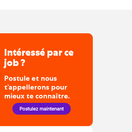
Intéressé par ce
job ?
Postule et nous
t’appellerons pour
mieux te connaître.
Postulez maintenant