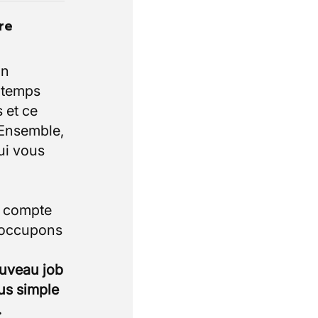
re
un
e temps
 et ce
 Ensemble,
ui vous
i compte
 occupons
ouveau job
lus simple
.