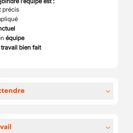
oindre l’équipe est :
 précis
mpliqué
nctuel
 en
équipe
u
travail bien fait
ttendre
vos avantages extralégaux
 attendre :
vail
t selon votre expérience (
à partir de 18