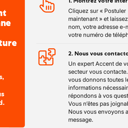
1. Montrez votre inté
nt
Cliquez sur « Postuler
maintenant » et laissez
nne
nom, votre adresse e-m
votre numéro de télép
ture
2. Nous vous contact
Un expert Accent de v
secteur vous contacte
s,
vous donnons toutes l
informations nécessair
us
répondons à vos quest
d.
Vous n’êtes pas joigna
Nous vous envoyons a
message.