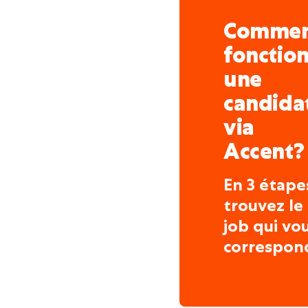
Comme
fonctio
une
candida
via
Accent?
En 3 étape
trouvez le
job qui vo
correspon