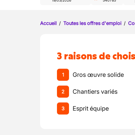
19/03/2026
540785
Accueil
/
Toutes les offres d'emploi
/
Co
3 raisons de chois
Gros œuvre solide
1
Chantiers variés
2
Esprit équipe
3