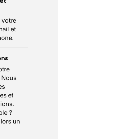
rêt
 votre
ail et
hone.
ons
otre
. Nous
es
es et
ions.
ble ?
lors un