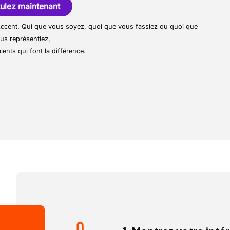
ucture active sur des
ulez maintenant
projets de
ure
r Accent. Qui que vous soyez, quoi que vous fassiez ou quoi que
entreprise qui met l’accent sur la
us représentiez,
l’innovation
lents qui font la différence.
chantiers variés allant du
résidentiel au
un environnement structuré avec des
s