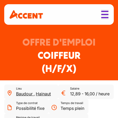
OFFRE D'EMPLOI
COIFFEUR
(H/F/X)
Lieu
Salaire
Baudour
,
Hainaut
12,89
-
16,00
/
heure
Type de contrat
Temps de travail
Possibilité fixe
Temps plein
Régime de travail