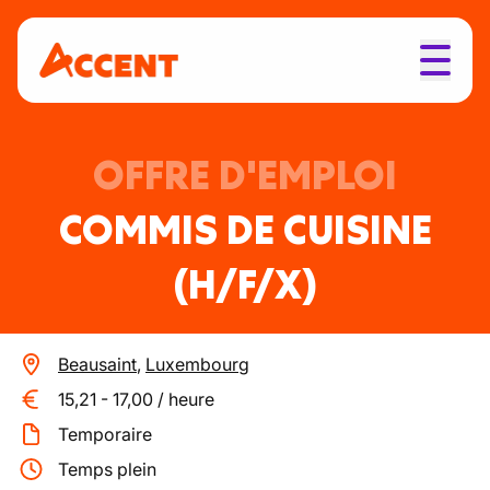
OFFRE D'EMPLOI
COMMIS DE CUISINE
(H/F/X)
Beausaint
,
Luxembourg
15,21
-
17,00
/
heure
Temporaire
Temps plein