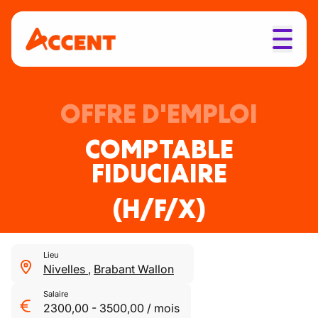
OFFRE D'EMPLOI
COMPTABLE
FIDUCIAIRE
(H/F/X)
Lieu
Nivelles
,
Brabant Wallon
Salaire
2300,00
-
3500,00
/
mois