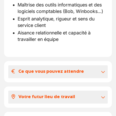
Maîtrise des outils informatiques et des
logiciels comptables (Bob, Winbooks…)
Esprit analytique, rigueur et sens du
service client
Aisance relationnelle et capacité à
travailler en équipe
Ce que vous pouvez attendre
Votre salaire et vos avantages
extralégaux
Votre futur lieu de travail
Un salaire à hauteur de vos années
d'expérience entre 2.300 et 3.500 € brut
Dans les bureaux de NIVELLES ou COURT-
Une participation à vos frais de