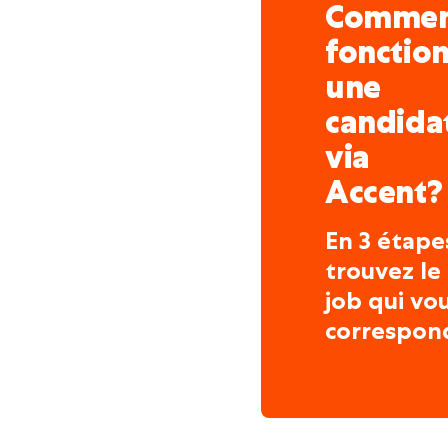
Comme
fonctio
une
candida
via
Accent?
En 3 étape
trouvez le
job qui vo
correspon