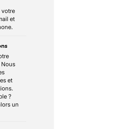
 votre
ail et
hone.
ons
otre
. Nous
es
es et
ions.
ble ?
lors un