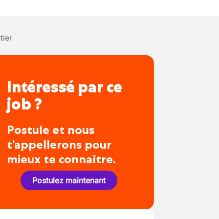
tier
Intéressé par ce
job ?
Postule et nous
t’appellerons pour
mieux te connaître.
Postulez maintenant