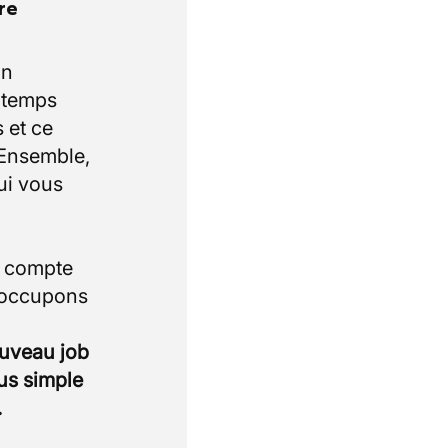
re
un
e temps
 et ce
 Ensemble,
ui vous
i compte
 occupons
ouveau job
lus simple
.