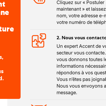
nt
Cliquez sur « Postuler
maintenant » et laissez
nne
nom, votre adresse e-m
votre numéro de télép
ture
2. Nous vous contact
Un expert Accent de v
secteur vous contacte
s,
vous donnons toutes l
informations nécessair
us
répondons à vos quest
d.
Vous n’êtes pas joigna
Nous vous envoyons a
message.