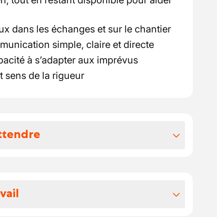
, tout en restant disponible pour aider
ux dans les échanges et sur le chantier
munication simple, claire et directe
apacité à s’adapter aux imprévus
 sens de la rigueur
ttendre
vos avantages extralégaux
actif, compris entre 18 € et 22 €, en
vail
érience.
4 € pour chaque journée de travail.