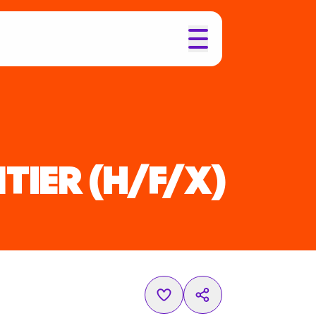
TIER
(H/F/X)