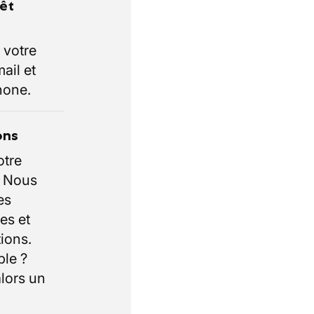
rêt
 votre
ail et
hone.
ons
otre
. Nous
es
es et
ions.
ble ?
lors un