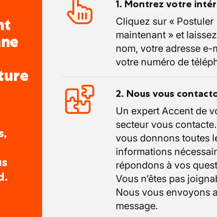
1. Montrez votre inté
nt
Cliquez sur « Postuler
maintenant » et laissez
nne
nom, votre adresse e-m
votre numéro de télép
ture
2. Nous vous contact
Un expert Accent de v
secteur vous contacte
s,
vous donnons toutes l
informations nécessair
us
répondons à vos quest
d.
Vous n’êtes pas joigna
Nous vous envoyons a
message.