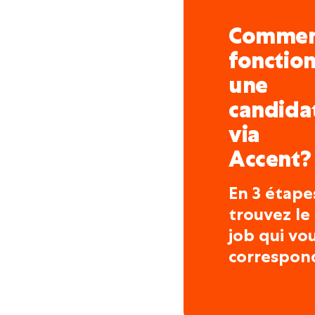
Comme
fonctio
une
candida
via
Accent?
En 3 étape
trouvez le
job qui vo
correspon