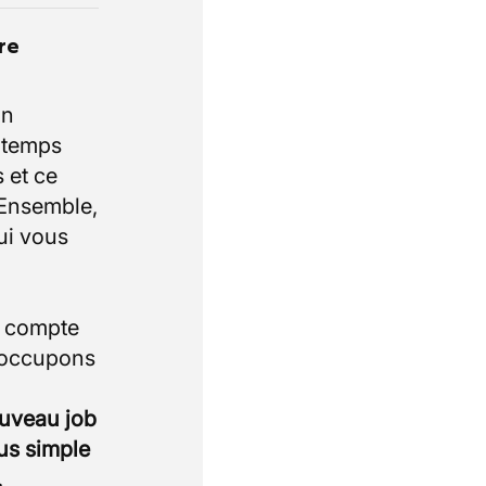
re
un
e temps
 et ce
 Ensemble,
ui vous
i compte
 occupons
ouveau job
lus simple
.