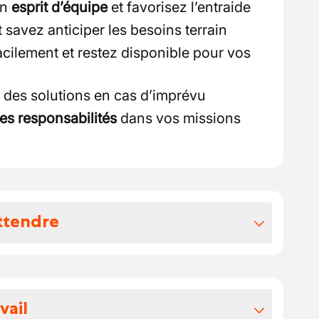
un
esprit d’équipe
et favorisez l’entraide
 savez anticiper les besoins terrain
ilement et restez disponible pour vos
 des solutions en cas d’imprévu
es responsabilités
dans vos missions
ttendre
vos avantages extralégaux
ris entre 18 et 23 €/heure, en fonction de
vail
de vos compétences