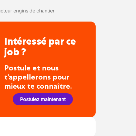
teur engins de chantier
Intéressé par ce
job ?
Postule et nous
t’appellerons pour
mieux te connaître.
Postulez maintenant