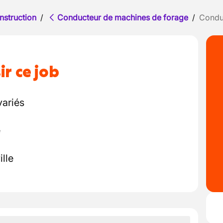
nstruction
/
Conducteur de machines de forage
/
Conduc
ir ce job
variés
é
ille