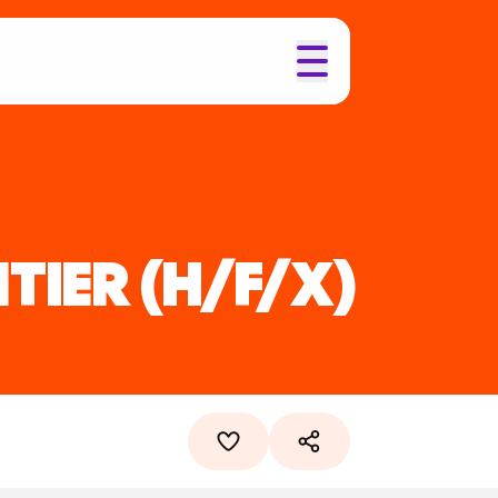
TIER
(H/F/X)