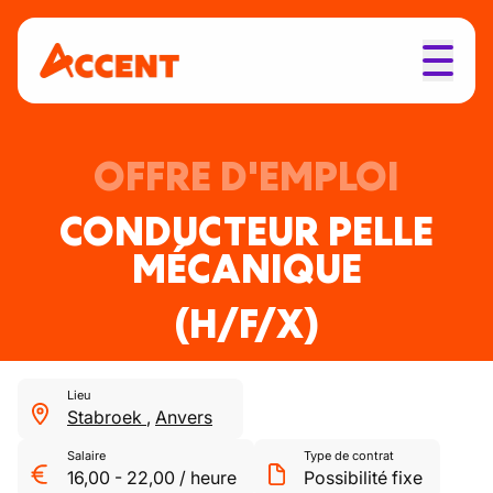
OFFRE D'EMPLOI
CONDUCTEUR PELLE
MÉCANIQUE
(H/F/X)
Lieu
Stabroek
,
Anvers
Salaire
Type de contrat
16,00
-
22,00
/
heure
Possibilité fixe