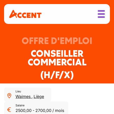
OFFRE D'EMPLOI
CONSEILLER
COMMERCIAL
(H/F/X)
Lieu
Waimes
,
Liège
Salaire
2500,00
-
2700,00
/
mois