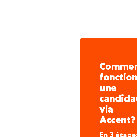
polyvalence est un atout
Comme
fonctio
une
candida
via
Accent?
En 3 étape