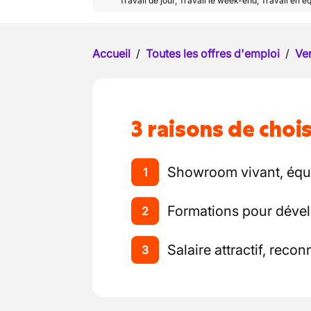
Travail de jour
,
Travail le week-end
,
Travail en é
Accueil
/
Toutes les offres d'emploi
/
Ve
3 raisons de chois
Showroom vivant, équip
1
Formations pour dével
2
Salaire attractif, reco
3