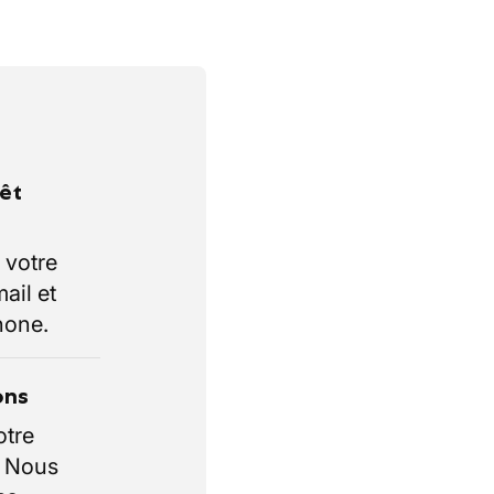
rêt
 votre
ail et
hone.
ons
otre
. Nous