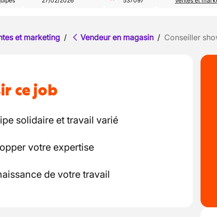
quipes
27/02/2026
537097
Ventes et mark
ntes et marketing
/
Vendeur en magasin
/
Conseiller sh
ir ce job
e solidaire et travail varié
opper votre expertise
nnaissance de votre travail