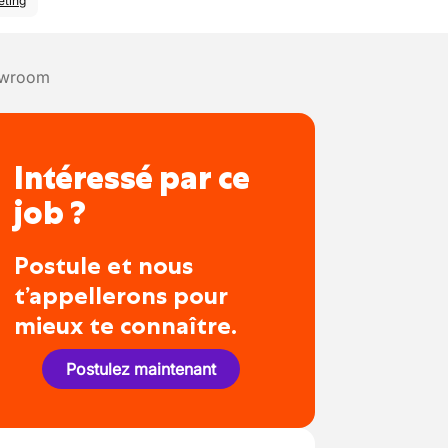
eting
owroom
Intéressé par ce
job ?
Postule et nous
t’appellerons pour
mieux te connaître.
Postulez maintenant