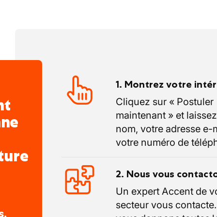
.
1. Montrez votre inté
nt
Cliquez sur « Postuler
maintenant » et laissez
nne
nom, votre adresse e-m
votre numéro de télép
ture
2. Nous vous contact
Un expert Accent de v
secteur vous contacte
s,