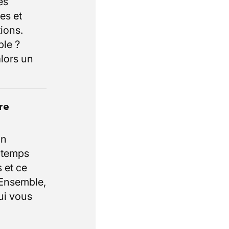
es
es et
ions.
ble ?
lors un
re
un
e temps
 et ce
 Ensemble,
ui vous