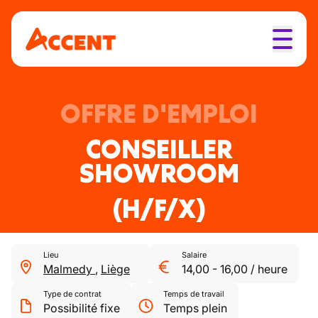
OFFRE D'EMPLOI
CONSEILLER
SHOWROOM
(H/F/X)
Lieu
Salaire
Malmedy
,
Liège
14,00
-
16,00
/
heure
Type de contrat
Temps de travail
Possibilité fixe
Temps plein