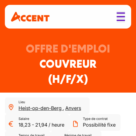
OFFRE D'EMPLOI
COUVREUR
(H/F/X)
Lieu
Heist-op-den-Berg
,
Anvers
Salaire
Type de contrat
18,23
-
21,94
/
heure
Possibilité fixe
Temps de travail
Régime de travail