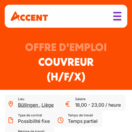
OFFRE D'EMPLOI
COUVREUR
(H/F/X)
Lieu
Salaire
Büllingen
,
Liège
18,00
-
23,00
/
heure
Type de contrat
Temps de travail
Possibilité fixe
Temps partiel
Régime de travail