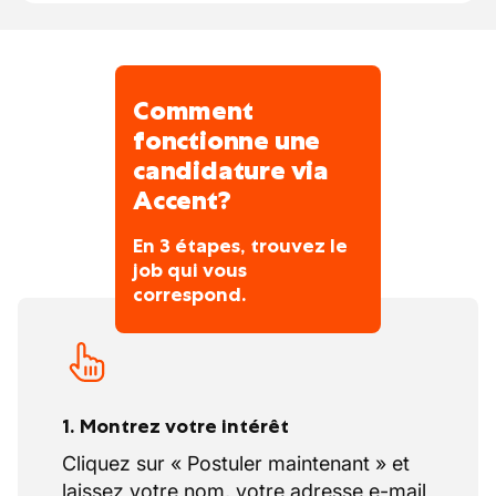
Vous bénéficiez d’un environnement
calme, rural et
entouré de nature
Vous contribuez à des projets uniques, où
chaque chantier est différent et exigeant
Comment
fonctionne une
candidature via
Accent?
En 3 étapes, trouvez le
job qui vous
correspond.
1. Montrez votre intérêt
Cliquez sur « Postuler maintenant » et
laissez votre nom, votre adresse e-mail