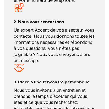
et votre numéro de téléphone.
souvent accompagnés de "ponts" qui
prolongent les périodes de repos, selon
la convention collective en vigueur.
Autres avantages sympas
2. Nous vous contactons
Un expert Accent de votre secteur vous
contacte. Nous vous donnons toutes les
Des avantages complémentaires
informations nécessaires et répondons
Teambuilding organisé par le patron
à vos questions. Vous n’êtes pas
Congé de formation : Possibilité de
joignable ? Nous vous envoyons alors
bénéficier de congés pour suivre des
un message.
formations professionnelles agréées par
le secteur de la construction.
3. Place à une rencontre personnelle
Nous vous invitons à un entretien et
prenons le temps d’écouter qui vous
êtes et ce que vous recherchez.
Ensemble, nous trouvons le job qui vous