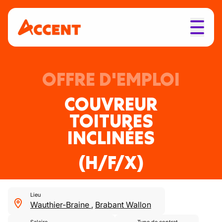
OFFRE D'EMPLOI
COUVREUR
TOITURES
INCLINÉES
(H/F/X)
Lieu
Wauthier-Braine
,
Brabant Wallon