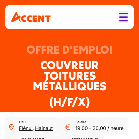
OFFRE D'EMPLOI
COUVREUR
TOITURES
MÉTALLIQUES
(H/F/X)
Lieu
Salaire
Flénu
,
Hainaut
19,00
-
20,00
/
heure