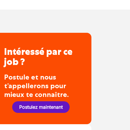
Intéressé par ce
job ?
Postule et nous
t’appellerons pour
mieux te connaître.
Postulez maintenant