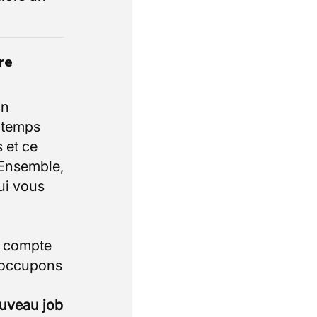
re
un
e temps
 et ce
 Ensemble,
ui vous
i compte
 occupons
ouveau job