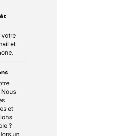
rêt
 votre
ail et
hone.
ons
otre
. Nous
es
es et
ions.
ble ?
lors un