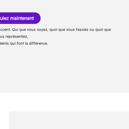
 entreprise dynamique à l’ambiance
t conseil. Notre objectif? Vous aider à
onsable de l’installation de la protection
ves!
ction de votre profil et de votre
ulez maintenant
ntact pour toute réparation.
r Accent. Qui que vous soyez, quoi que vous fassiez ou quoi que
e chantier.
us représentiez,
lents qui font la différence.