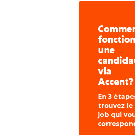
Comme
fonctio
une
candida
via
Accent?
En 3 étape
trouvez le
job qui vo
correspon