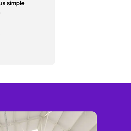
lus simple
.
.