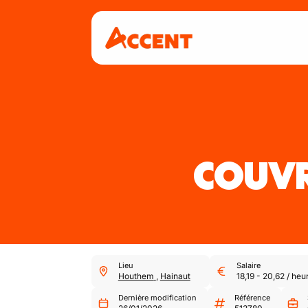
COUVR
Lieu
Salaire
Houthem
,
Hainaut
18,19
-
20,62
/
heu
Dernière modification
Référence