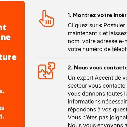
1. Montrez votre inté
nt
Cliquez sur « Postuler
maintenant » et laissez
nne
nom, votre adresse e-m
votre numéro de télép
ture
2. Nous vous contact
Un expert Accent de v
secteur vous contacte
s,
vous donnons toutes l
informations nécessair
us
répondons à vos quest
d.
Vous n’êtes pas joigna
Nous vous envoyons a