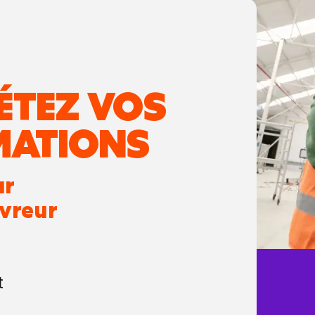
ÉTEZ VOS
MATIONS
ur
uvreur
t