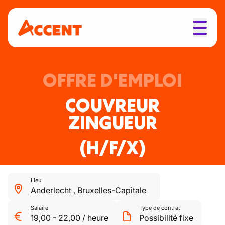
OFFRE D'EMPLOI
COUVREUR
ZINGUEUR
(H/F/X)
Lieu
Anderlecht
,
Bruxelles-Capitale
Salaire
Type de contrat
19,00
-
22,00
/
heure
Possibilité fixe