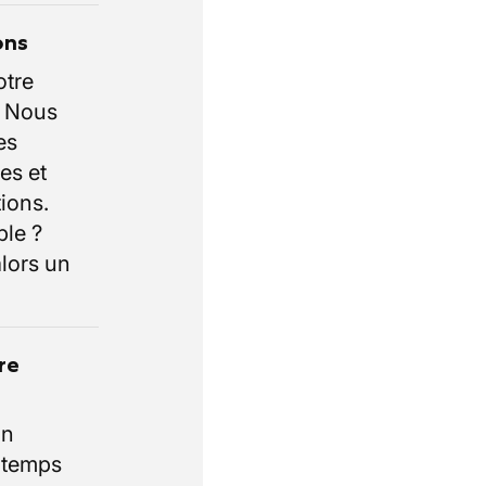
ons
otre
. Nous
es
es et
ions.
ble ?
lors un
re
un
e temps