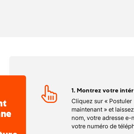
iers variés dans les régions
rbise.
1. Montrez votre inté
nt
Cliquez sur « Postuler
maintenant » et laissez
nne
nom, votre adresse e-m
votre numéro de télép