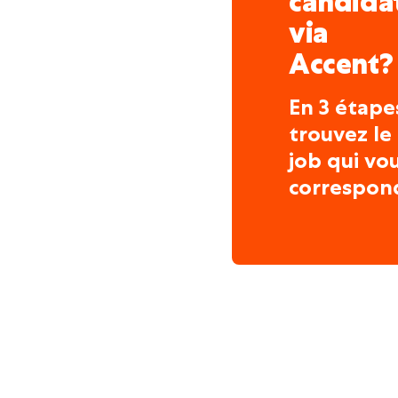
candida
via
Accent?
En 3 étape
trouvez le
job qui vo
correspon