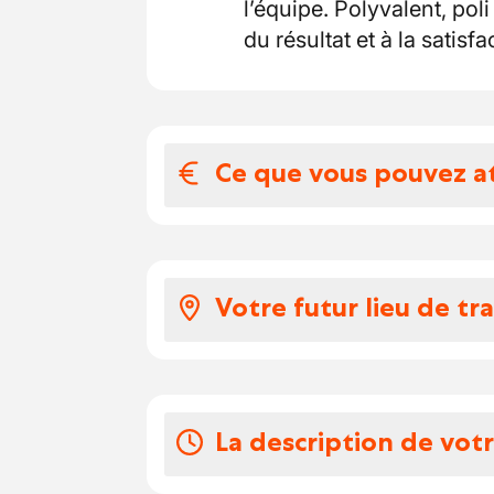
l’équipe. Polyvalent, poli
du résultat et à la satisfa
Ce que vous pouvez a
Votre salaire et 
Salaire conforme aux
Votre futur lieu de tra
brut/heure à 22,374€ 
Timbres fidélité
Vous travaillerez ici :
Chèques-repas
Vous évoluerez au sein 
Frais de déplacement
chacun apporte ses comp
La description de vot
Frais de mobilité A/R
L’ambiance est professio
Indemnités de nettoya