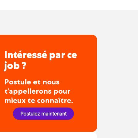
Intéressé par ce
job ?
Postule et nous
t’appellerons pour
mieux te connaître.
Postulez maintenant