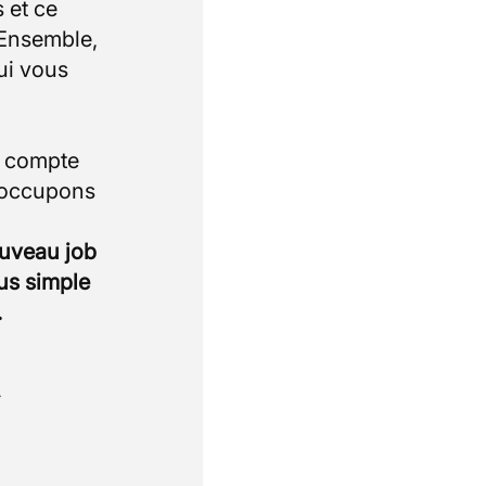
 et ce
 Ensemble,
ui vous
i compte
 occupons
ouveau job
lus simple
.
.