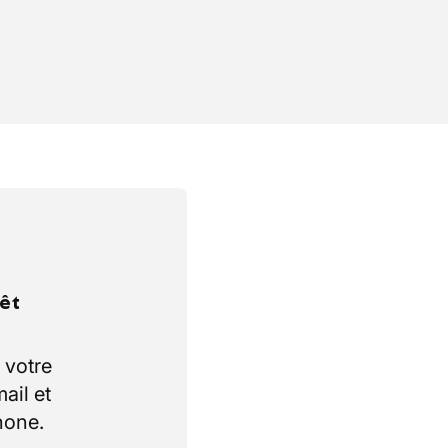
rêt
 votre
ail et
hone.