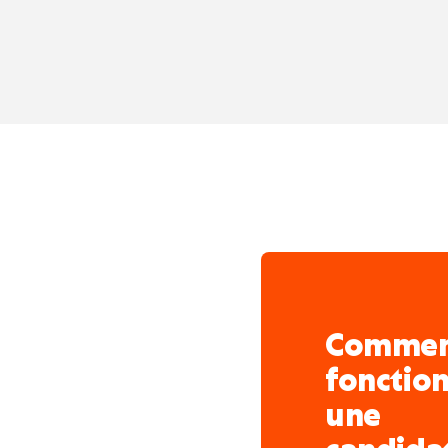
travaillent sur des chant
Ath/Blaton/Bernissart/Ju
Comme
fonctio
une