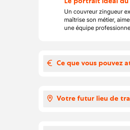
Le portrait idéal d
Un couvreur zingueur ex
maîtrise son métier, aime 
une équipe professionnel
Ce que vous pouvez a
Votre salaire et 
Voici à quoi ressemble v
Votre futur lieu de tra
Selon votre expérience,
20,849 euros par heur
Chantiers situés dans la 
Vous recevez des chèq
Vous recevrez des fra