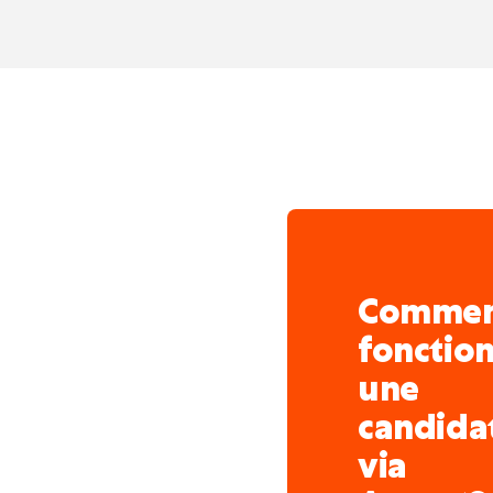
sécurité
Comme
fonctio
une
candida
via