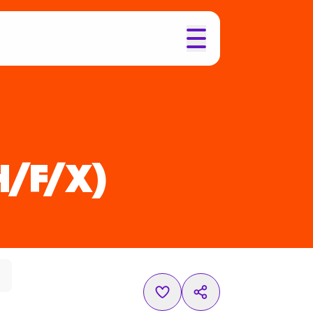
H/F/X)
l