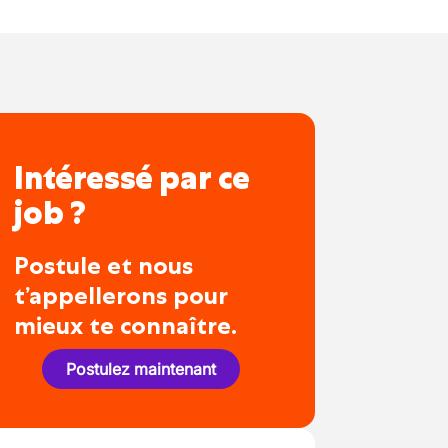
Intéressé par ce
job ?
Postule et nous
t’appellerons pour
mieux te connaître.
Postulez maintenant