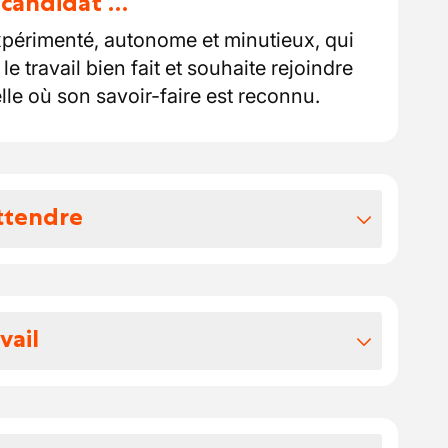
u candidat …
périmenté, autonome et minutieux, qui
le travail bien fait et souhaite rejoindre
le où son savoir-faire est reconnu.
ttendre
vos avantages extralégaux
otre package:
vail
 votre salaire se situe entre 18,39 et
e.
région de La Louvière et ses alentours.
ues repas de 2,59 € par jour presté.
is de déplacement.