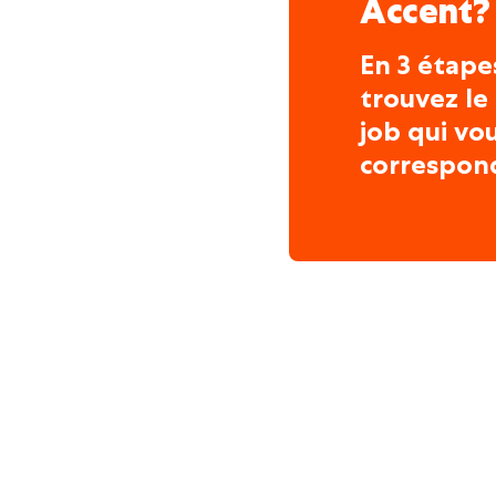
Accent?
En 3 étape
trouvez le
job qui vo
correspon