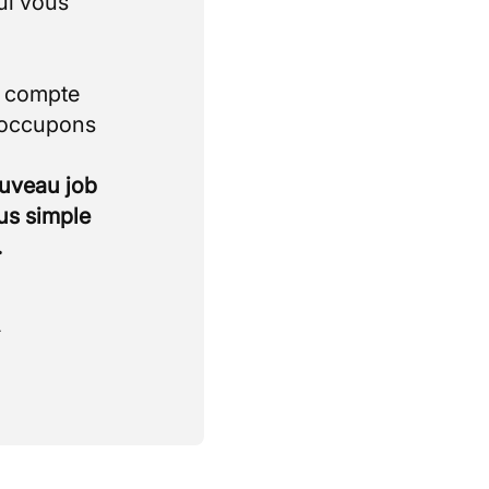
ui vous
i compte
 occupons
ouveau job
lus simple
.
.