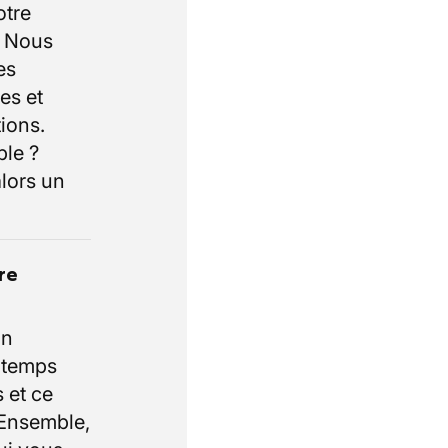
otre
. Nous
es
es et
ions.
ble ?
lors un
re
un
e temps
 et ce
 Ensemble,