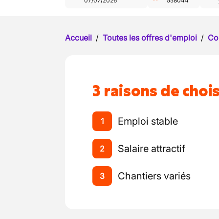
07/07/2026
558044
Accueil
/
Toutes les offres d'emploi
/
Co
3 raisons de chois
Emploi stable
1
Salaire attractif
2
Chantiers variés
3