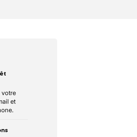
rêt
 votre
ail et
hone.
ons