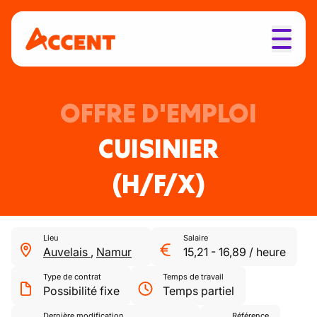
OFFRE D'EMPLOI
CUISINIER
(H/F/X)
Lieu
Salaire
Auvelais
,
Namur
15,21
-
16,89
/
heure
Type de contrat
Temps de travail
Possibilité fixe
Temps partiel
Dernière modification
Référence