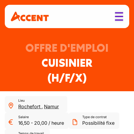
OFFRE D'EMPLOI
CUISINIER
(H/F/X)
Lieu
Rochefort
,
Namur
Salaire
Type de contrat
16,50
-
20,00
/
heure
Possibilité fixe
Temps de travail