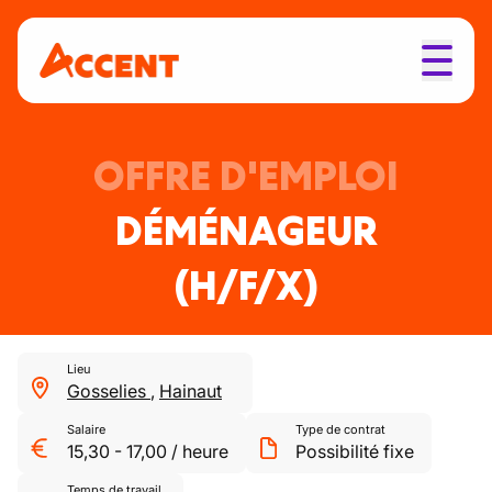
OFFRE D'EMPLOI
DÉMÉNAGEUR
(H/F/X)
Lieu
Gosselies
,
Hainaut
Salaire
Type de contrat
15,30
-
17,00
/
heure
Possibilité fixe
Temps de travail