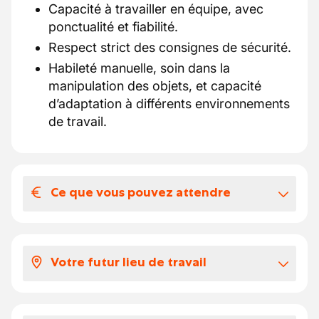
Capacité à travailler en équipe, avec
ponctualité et fiabilité.
Respect strict des consignes de sécurité.
Habileté manuelle, soin dans la
manipulation des objets, et capacité
d’adaptation à différents environnements
de travail.
Ce que vous pouvez attendre
Votre salaire et vos avantages
extralégaux
Votre futur lieu de travail
Voici à quoi ressemble votre package :
Selon votre expérience, votre salaire se
Le lieu de travail se situe dans une zone
situe entre 15.3 et 17 euros par heure.